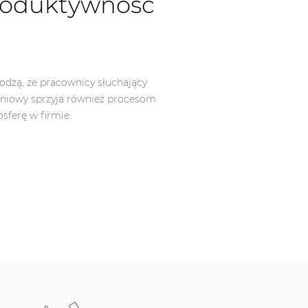
produktywność
odzą, że pracownicy słuchający
eniowy sprzyja również procesom
ferę w firmie.