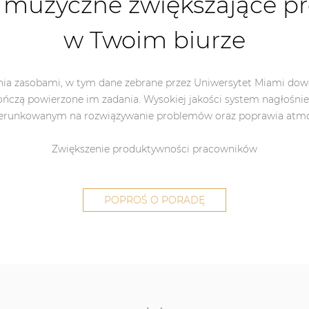
 muzyczne zwiększające 
w Twoim biurze
nia zasobami, w tym dane zebrane przez Uniwersytet Miami dow
kończą powierzone im zadania. Wysokiej jakości system nagłośni
runkowanym na rozwiązywanie problemów oraz poprawia atmos
Zwiększenie produktywności pracowników
POPROŚ O PORADĘ